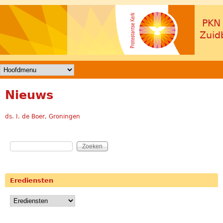
Overslaan en naar de
PKN
inhoud gaan
Zuid
Hoofdmenu
Nieuws
ds. I. de Boer, Groningen
Zoeken
Zoekveld
Erediensten