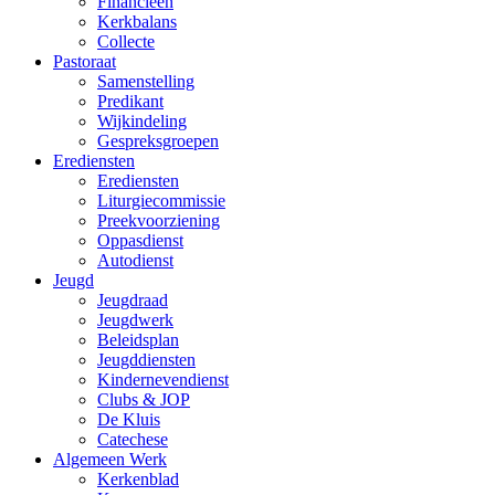
Financieën
Kerkbalans
Collecte
Pastoraat
Samenstelling
Predikant
Wijkindeling
Gespreksgroepen
Erediensten
Erediensten
Liturgiecommissie
Preekvoorziening
Oppasdienst
Autodienst
Jeugd
Jeugdraad
Jeugdwerk
Beleidsplan
Jeugddiensten
Kindernevendienst
Clubs & JOP
De Kluis
Catechese
Algemeen Werk
Kerkenblad