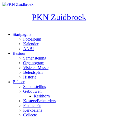
Overslaan en naar de inhoud gaan
PKN Zuidbroek
Startpagina
Fotoalbum
Hoofdmenu
Kalender
ANBI
Bestuur
Samenstelling
Organogram
Visie en Missie
Beleidsplan
Historie
Beheer
Samenstelling
Gebouwen
Kerkhörn
Kosters/Beheerders
Financieën
Kerkbalans
Collecte