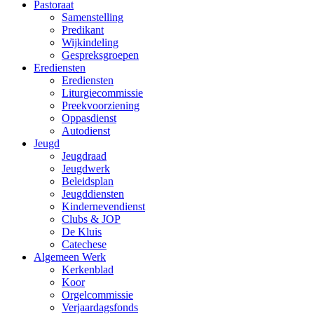
Pastoraat
Samenstelling
Predikant
Wijkindeling
Gespreksgroepen
Erediensten
Erediensten
Liturgiecommissie
Preekvoorziening
Oppasdienst
Autodienst
Jeugd
Jeugdraad
Jeugdwerk
Beleidsplan
Jeugddiensten
Kindernevendienst
Clubs & JOP
De Kluis
Catechese
Algemeen Werk
Kerkenblad
Koor
Orgelcommissie
Verjaardagsfonds