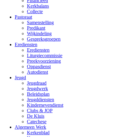
Financieën
Kerkbalans
Collecte
Pastoraat
Samenstelling
Predikant
Wijkindeling
Gespreksgroepen
Erediensten
Erediensten
Liturgiecommissie
Preekvoorziening
Oppasdienst
Autodienst
Jeugd
Jeugdraad
Jeugdwerk
Beleidsplan
Jeugddiensten
Kindernevendienst
Clubs & JOP
De Kluis
Catechese
Algemeen Werk
Kerkenblad