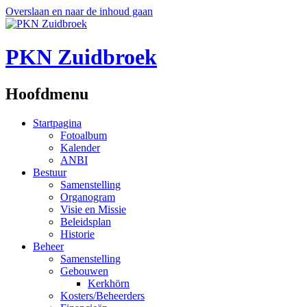
Overslaan en naar de inhoud gaan
PKN Zuidbroek
Hoofdmenu
Startpagina
Fotoalbum
Kalender
ANBI
Bestuur
Samenstelling
Organogram
Visie en Missie
Beleidsplan
Historie
Beheer
Samenstelling
Gebouwen
Kerkhörn
Kosters/Beheerders