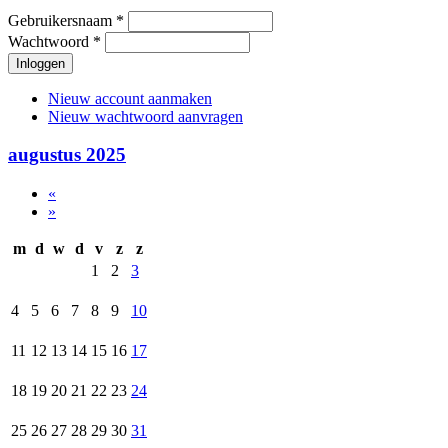
Gebruikersnaam
*
Wachtwoord
*
Nieuw account aanmaken
Nieuw wachtwoord aanvragen
augustus 2025
«
»
m
d
w
d
v
z
z
1
2
3
4
5
6
7
8
9
10
11
12
13
14
15
16
17
18
19
20
21
22
23
24
25
26
27
28
29
30
31