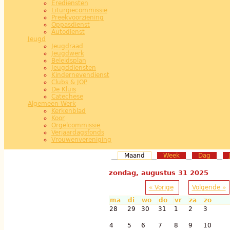
Erediensten
Liturgiecommissie
Preekvoorziening
Oppasdienst
Autodienst
Jeugd
Jeugdraad
Jeugdwerk
Beleidsplan
Jeugddiensten
Kindernevendienst
Clubs & JOP
De Kluis
Catechese
Algemeen Werk
Kerkenblad
Koor
Orgelcommissie
Verjaardagsfonds
Vrouwenvereniging
Maand
(actieve tabblad)
Week
Dag
zondag, augustus 31 2025
« Vorige
Volgende »
ma
di
wo
do
vr
za
zo
28
29
30
31
1
2
3
4
5
6
7
8
9
10