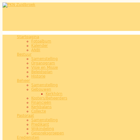
Overslaan en naar de inhoud gaan
Startpagina
Hoofdmenu
Fotoalbum
Kalender
ANBI
Bestuur
Samenstelling
Organogram
Visie en Missie
Beleidsplan
Historie
Beheer
Samenstelling
Gebouwen
Kerkhörn
Kosters/Beheerders
Financieën
Kerkbalans
Collecte
Pastoraat
Samenstelling
Predikant
Wijkindeling
Gespreksgroepen
Erediensten