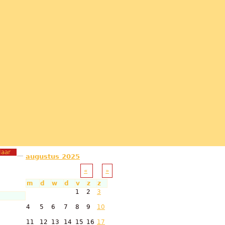
Jaar
augustus 2025
«
»
m
d
w
d
v
z
z
1
2
3
4
5
6
7
8
9
10
11
12
13
14
15
16
17