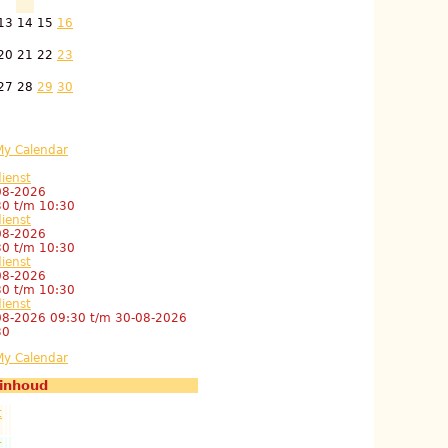
13
14
15
16
20
21
22
23
27
28
29
30
ienst
08-2026
30
t/m
10:30
ienst
08-2026
30
t/m
10:30
ienst
08-2026
30
t/m
10:30
ienst
08-2026 09:30
t/m
30-08-2026
30
inhoud
t
t