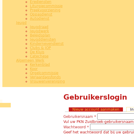
Erediensten
Liturgiecommissie
Preekvoorziening
Oppasdienst
Autodienst
Jeugd
Jeugdraad
Jeugdwerk
Beleidsplan
Jeugddiensten
Kindernevendienst
Clubs & JOP
De Kluis
Catechese
Algemeen Werk
Kerkenblad
Koor
Orgelcommissie
Verjaardagsfonds
Vrouwenvereniging
Gebruikerslogin
Nieuw account aanmaken
I
Gebruikersnaam
*
Vul uw PKN Zuidbroek-gebruikersnaam 
Wachtwoord
*
Geef het wachtwoord dat bij uw gebru