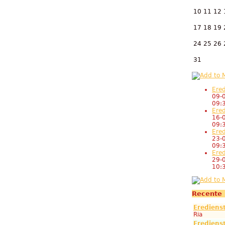
10
11
12
17
18
19
24
25
26
31
Ered
09-
09:
Ered
16-
09:
Ered
23-
09:
Ered
29-
10:
Recente 
Erediens
Ria
Erediens