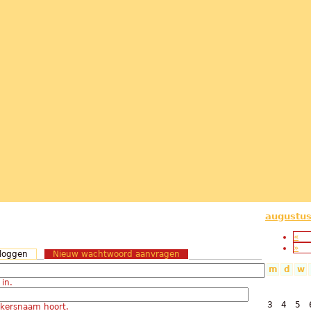
augustu
«
»
nloggen
(actieve tabblad)
Nieuw wachtwoord aanvragen
m
d
w
in.
3
4
5
ikersnaam hoort.