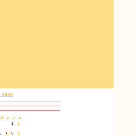
s 2026
d
v
z
z
1
2
6
7
8
9