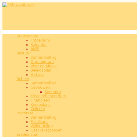
Overslaan en naar de inhoud gaan
Startpagina
Hoofdmenu
Fotoalbum
Kalender
ANBI
Bestuur
Samenstelling
Organogram
Visie en Missie
Beleidsplan
Historie
Beheer
Samenstelling
Gebouwen
Kerkhörn
Kosters/Beheerders
Financieën
Kerkbalans
Collecte
Pastoraat
Samenstelling
Predikant
Wijkindeling
Gespreksgroepen
Erediensten