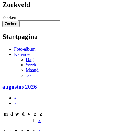
Zoekveld
Zoeken
Startpagina
Foto-album
Kalender
Dag
Week
Maand
Jaar
augustus 2026
«
»
m
d
w
d
v
z
z
1
2