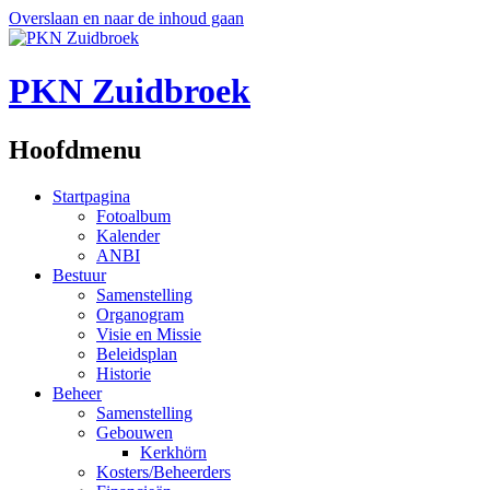
Overslaan en naar de inhoud gaan
PKN Zuidbroek
Hoofdmenu
Startpagina
Fotoalbum
Kalender
ANBI
Bestuur
Samenstelling
Organogram
Visie en Missie
Beleidsplan
Historie
Beheer
Samenstelling
Gebouwen
Kerkhörn
Kosters/Beheerders