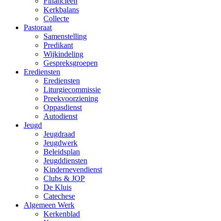
Financieën
Kerkbalans
Collecte
Pastoraat
Samenstelling
Predikant
Wijkindeling
Gespreksgroepen
Erediensten
Erediensten
Liturgiecommissie
Preekvoorziening
Oppasdienst
Autodienst
Jeugd
Jeugdraad
Jeugdwerk
Beleidsplan
Jeugddiensten
Kindernevendienst
Clubs & JOP
De Kluis
Catechese
Algemeen Werk
Kerkenblad