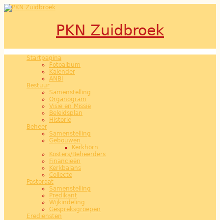
Overslaan en naar de inhoud gaan
PKN Zuidbroek
Startpagina
Hoofdmenu
Fotoalbum
Kalender
ANBI
Bestuur
Samenstelling
Organogram
Visie en Missie
Beleidsplan
Historie
Beheer
Samenstelling
Gebouwen
Kerkhörn
Kosters/Beheerders
Financieën
Kerkbalans
Collecte
Pastoraat
Samenstelling
Predikant
Wijkindeling
Gespreksgroepen
Erediensten