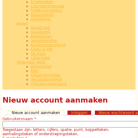
Erediensten
Liturgiecommissie
Preekvoorziening
Oppasdienst
Autodienst
Jeugd
Jeugdraad
Jeugdwerk
Beleidsplan
Jeugddiensten
Kindernevendienst
Clubs & JOP
De Kluis
Catechese
Algemeen Werk
Kerkenblad
Koor
Orgelcommissie
Verjaardagsfonds
Vrouwenvereniging
Nieuw account aanmaken
Nieuw account aanmaken
(actieve tabblad)
Inloggen
Nieuw wachtwoord a
Gebruikersnaam
*
Toegestaan zijn: letters, cijfers, spatie, punt, koppelteken,
aanhalingsteken of onderstrepingsteken.