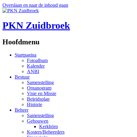
Overslaan en naar de inhoud gaan
PKN Zuidbroek
Hoofdmenu
Startpagina
Fotoalbum
Kalender
ANBI
Bestuur
Samenstelling
Organogram
Visie en Missie
Beleidsplan
Historie
Beheer
Samenstelling
Gebouwen
Kerkhörn
Kosters/Beheerders