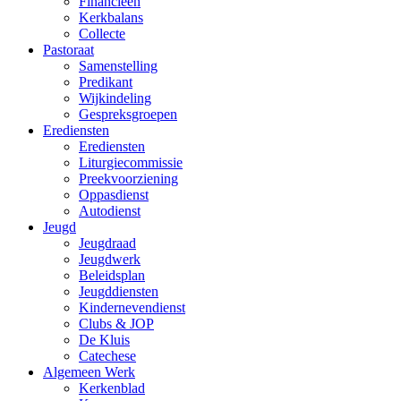
Financieën
Kerkbalans
Collecte
Pastoraat
Samenstelling
Predikant
Wijkindeling
Gespreksgroepen
Erediensten
Erediensten
Liturgiecommissie
Preekvoorziening
Oppasdienst
Autodienst
Jeugd
Jeugdraad
Jeugdwerk
Beleidsplan
Jeugddiensten
Kindernevendienst
Clubs & JOP
De Kluis
Catechese
Algemeen Werk
Kerkenblad