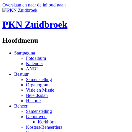
Overslaan en naar de inhoud gaan
PKN Zuidbroek
Hoofdmenu
Startpagina
Fotoalbum
Kalender
ANBI
Bestuur
Samenstelling
Organogram
Visie en Missie
Beleidsplan
Historie
Beheer
Samenstelling
Gebouwen
Kerkhörn
Kosters/Beheerders