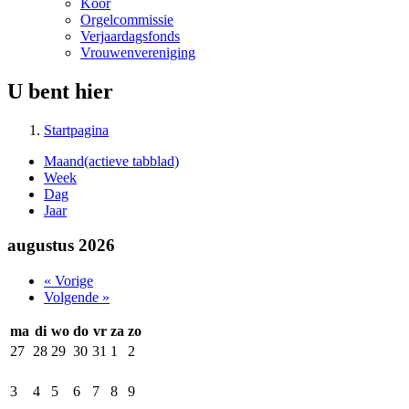
Koor
Orgelcommissie
Verjaardagsfonds
Vrouwenvereniging
U bent hier
Startpagina
Maand
(actieve tabblad)
Week
Dag
Jaar
augustus 2026
« Vorige
Volgende »
ma
di
wo
do
vr
za
zo
27
28
29
30
31
1
2
3
4
5
6
7
8
9