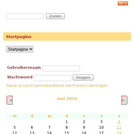
Zoeken
Zoekveld
Startpagina
Gebruikerslogin
Gebruikersnaam
Wachtwoord
Nieuw account aanmaken
Nieuw wachtwoord aanvragen
mei 2025
«
»
m
d
w
d
v
z
z
1
2
3
4
5
6
7
8
9
10
11
12
13
14
15
16
17
18