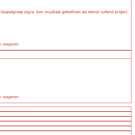
spelgroep Joyce. Een muzikale geloofsreis als dienst vullend project.
e Kerkhörn, zondag anders
 reageren
 Kerkhörn
 reageren