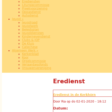
Erediensten
Liturgiecommissie
Preekvoorziening
Oppasdienst
Autodienst
Jeugd
»
Jeugdraad
Jeugdwerk
Beleidsplan
Jeugddiensten
Kindernevendienst
Clubs & JOP
De Kluis
Catechese
Algemeen Werk
»
Kerkenblad
Koor
Orgelcommissie
Verjaardagsfonds
Vrouwenvereniging
Eredienst
Eredienst in de Kerkhörn
Door
Ria
op
do 02-01-2020 - 18:12
Datum: