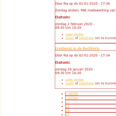
Door
Ria
op
do 02-01-2020 - 17:36
Zondag anders. Met medewerking van Go
Datum:
zondag 2 februari 2020 -
09:30
t/m
10:30
Lees verder
over Eredienst in d
Login
of
registreer
om te kunnen
Eredienst in de Kerkhörn
Door
Ria
op
do 02-01-2020 - 17:34
Datum:
zondag 26 januari 2020 -
09:30
t/m
10:30
Lees verder
over Eredienst in de
Login
of
registreer
om te kunnen
Pagina's
« eerste
‹ vorige
…
25
26
27