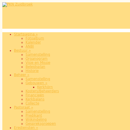
Overslaan en naar de inhoud gaan
Startpagina
»
Hoofdmenu
Fotoalbum
Kalender
ANBI
Bestuur
»
Samenstelling
Organogram
Visie en Missie
Beleidsplan
Historie
Beheer
»
Samenstelling
Gebouwen
»
Kerkhörn
Kosters/Beheerders
Financieën
Kerkbalans
Collecte
Pastoraat
»
Samenstelling
Predikant
Wijkindeling
Gespreksgroepen
Erediensten
»