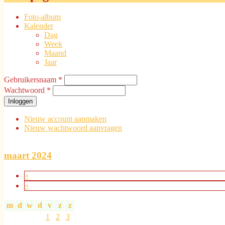
Foto-album
Kalender
Dag
Week
Maand
Jaar
Gebruikersnaam
*
Gebruikerslogin
Wachtwoord
*
Nieuw account aanmaken
Nieuw wachtwoord aanvragen
maart 2024
«
»
m
d
w
d
v
z
z
1
2
3