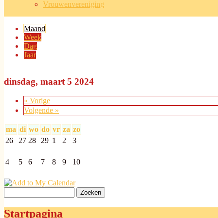
Vrouwenvereniging
Maand
(actieve tabblad)
Week
Dag
Jaar
dinsdag, maart 5 2024
« Vorige
Volgende »
ma
di
wo
do
vr
za
zo
26
27
28
29
1
2
3
4
5
6
7
8
9
10
Zoeken
Zoekveld
Startpagina