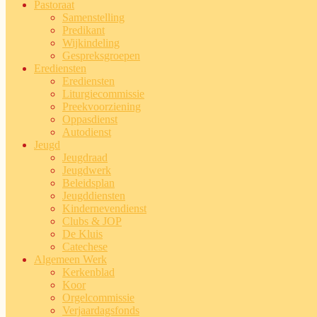
Pastoraat
Samenstelling
Predikant
Wijkindeling
Gespreksgroepen
Erediensten
Erediensten
Liturgiecommissie
Preekvoorziening
Oppasdienst
Autodienst
Jeugd
Jeugdraad
Jeugdwerk
Beleidsplan
Jeugddiensten
Kindernevendienst
Clubs & JOP
De Kluis
Catechese
Algemeen Werk
Kerkenblad
Koor
Orgelcommissie
Verjaardagsfonds