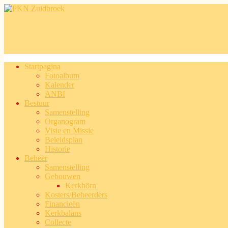
Overslaan en naar de inhoud gaan
Startpagina
Fotoalbum
Hoofdmenu
Kalender
ANBI
Bestuur
Samenstelling
Organogram
Visie en Missie
Beleidsplan
Historie
Beheer
Samenstelling
Gebouwen
Kerkhörn
Kosters/Beheerders
Financieën
Kerkbalans
Collecte