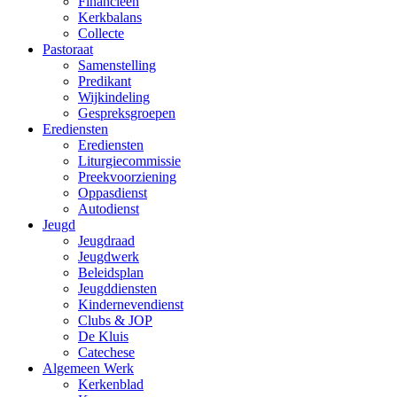
Financieën
Kerkbalans
Collecte
Pastoraat
Samenstelling
Predikant
Wijkindeling
Gespreksgroepen
Erediensten
Erediensten
Liturgiecommissie
Preekvoorziening
Oppasdienst
Autodienst
Jeugd
Jeugdraad
Jeugdwerk
Beleidsplan
Jeugddiensten
Kindernevendienst
Clubs & JOP
De Kluis
Catechese
Algemeen Werk
Kerkenblad