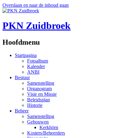
Overslaan en naar de inhoud gaan
PKN Zuidbroek
Hoofdmenu
Startpagina
Fotoalbum
Kalender
ANBI
Bestuur
Samenstelling
Organogram
Visie en Missie
Beleidsplan
Historie
Beheer
Samenstelling
Gebouwen
Kerkhörn
Kosters/Beheerders