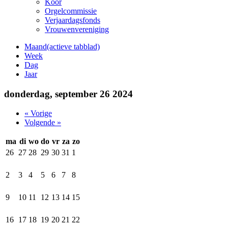
Koor
Orgelcommissie
Verjaardagsfonds
Vrouwenvereniging
Maand
(actieve tabblad)
Week
Dag
Jaar
donderdag, september 26 2024
« Vorige
Volgende »
ma
di
wo
do
vr
za
zo
26
27
28
29
30
31
1
2
3
4
5
6
7
8
9
10
11
12
13
14
15
16
17
18
19
20
21
22