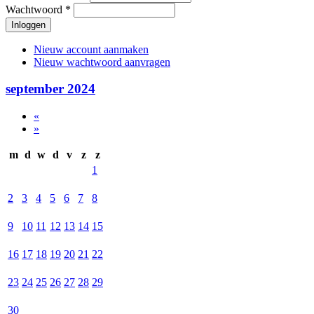
Wachtwoord
*
Nieuw account aanmaken
Nieuw wachtwoord aanvragen
september 2024
«
»
m
d
w
d
v
z
z
1
2
3
4
5
6
7
8
9
10
11
12
13
14
15
16
17
18
19
20
21
22
23
24
25
26
27
28
29
30