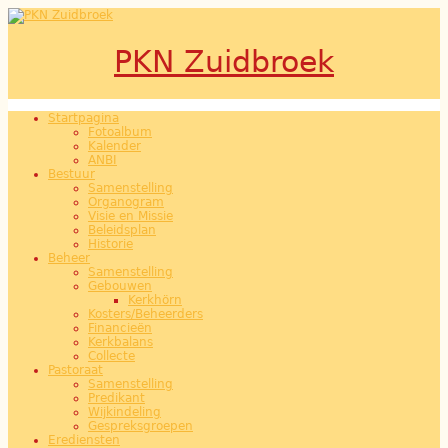
Overslaan en naar de inhoud gaan
PKN Zuidbroek
Startpagina
Hoofdmenu
Fotoalbum
Kalender
ANBI
Bestuur
Samenstelling
Organogram
Visie en Missie
Beleidsplan
Historie
Beheer
Samenstelling
Gebouwen
Kerkhörn
Kosters/Beheerders
Financieën
Kerkbalans
Collecte
Pastoraat
Samenstelling
Predikant
Wijkindeling
Gespreksgroepen
Erediensten