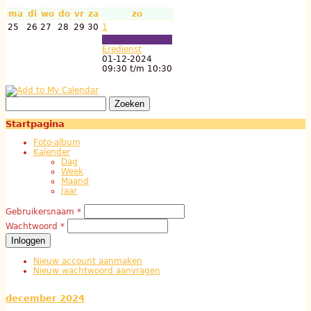
ma
di
wo
do
vr
za
zo
25
26
27
28
29
30
1
Eredienst
01-12-2024
09:30
t/m
10:30
Zoeken
Zoekveld
Startpagina
Foto-album
Kalender
Dag
Week
Maand
Jaar
Gebruikersnaam
*
Gebruikerslogin
Wachtwoord
*
Nieuw account aanmaken
Nieuw wachtwoord aanvragen
december 2024