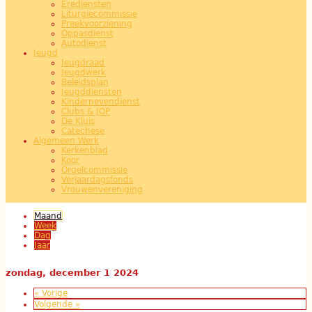
Erediensten
Liturgiecommissie
Preekvoorziening
Oppasdienst
Autodienst
Jeugd
Jeugdraad
Jeugdwerk
Beleidsplan
Jeugddiensten
Kindernevendienst
Clubs & JOP
De Kluis
Catechese
Algemeen Werk
Kerkenblad
Koor
Orgelcommissie
Verjaardagsfonds
Vrouwenvereniging
Maand
(actieve tabblad)
Week
Dag
Jaar
zondag, december 1 2024
« Vorige
Volgende »